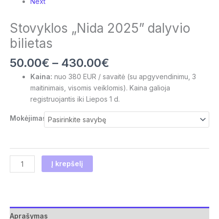
Next
Stovyklos „Nida 2025” dalyvio
bilietas
50.00
€
–
430.00
€
Kaina:
nuo 380 EUR / savaitė (su apgyvendinimu, 3
maitinimais, visomis veiklomis). Kaina galioja
registruojantis iki Liepos 1 d.
Mokėjimas
Į krepšelį
Aprašymas