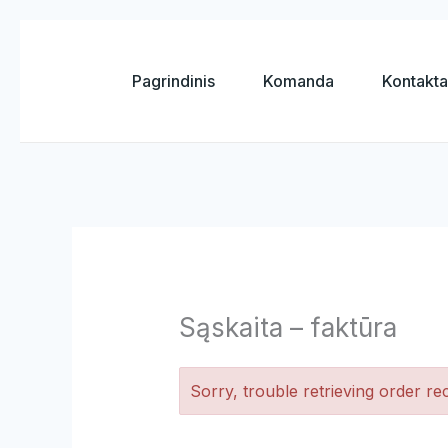
Pereiti
prie
Pagrindinis
Komanda
Kontaktai
turinio
Sąskaita – faktūra
Sorry, trouble retrieving order rec