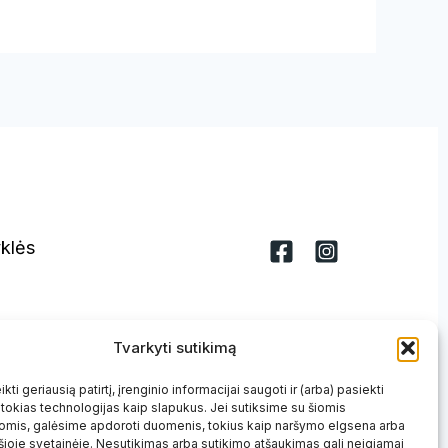
yklės
Tvarkyti sutikimą
kti geriausią patirtį, įrenginio informacijai saugoti ir (arba) pasiekti
okias technologijas kaip slapukus. Jei sutiksime su šiomis
omis, galėsime apdoroti duomenis, tokius kaip naršymo elgsena arba
 šioje svetainėje. Nesutikimas arba sutikimo atšaukimas gali neigiamai