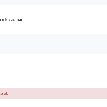
 ir klausimai
eipt.