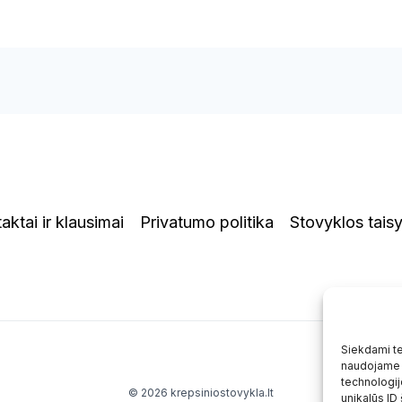
aktai ir klausimai
Privatumo politika
Stovyklos tais
Siekdami tei
naudojame t
technologij
© 2026 krepsiniostovykla.lt
unikalūs ID